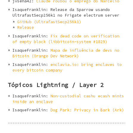
jvsena42
:
Claude roubou o emprego do Narcélio
IsaqueFranklin
: Release da Sparrow usando
UltrafastSecp256k1 no Frigate electrum server
GitHub (UltrafastSecp256k1)
Release
IsaqueFranklin
:
Fix dead code on verification
of empty block (libbitcoin-system #1829)
IsaqueFranklin
:
Mapa de influência de devs no
Bitcoin (Orange Dev Network)
IsaqueFranklin
:
enclavia.io: bring enclaves to
every bitcoin company
Tópicos Lightning / Layer 2
IsaqueFranklin
:
Non-custodial cashu ecash mints
inside an enclave
IsaqueFranklin
:
Dog Park: Privacy in Bark (Ark)
====================================================