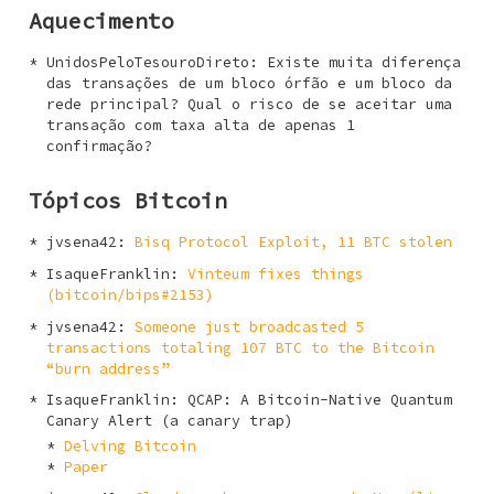
Aquecimento
UnidosPeloTesouroDireto
: Existe muita diferença
das transações de um bloco órfão e um bloco da
rede principal? Qual o risco de se aceitar uma
transação com taxa alta de apenas 1
confirmação?
Tópicos Bitcoin
jvsena42
:
Bisq Protocol Exploit, 11 BTC stolen
IsaqueFranklin
:
Vinteum fixes things
(bitcoin/bips#2153)
jvsena42
:
Someone just broadcasted 5
transactions totaling 107 BTC to the Bitcoin
“burn address”
IsaqueFranklin
: QCAP: A Bitcoin-Native Quantum
Canary Alert (a canary trap)
Delving Bitcoin
Paper